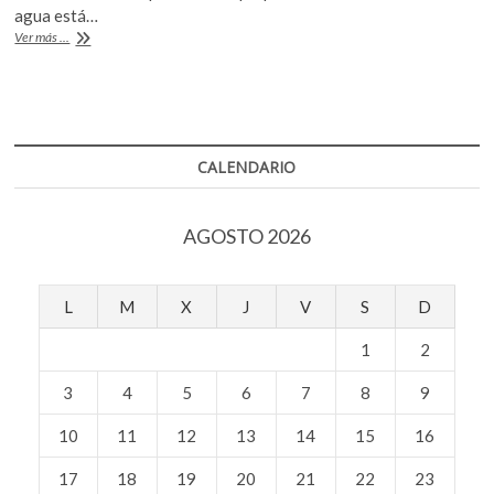
b
er
s
k
agua está…
o
¿Qué
Ver más ...
o
A
uso
p
le
o
p
e
das
n
k
p
al
gua
en
CALENDARIO
tu
hogar?
AGOSTO 2026
L
M
X
J
V
S
D
1
2
3
4
5
6
7
8
9
10
11
12
13
14
15
16
17
18
19
20
21
22
23