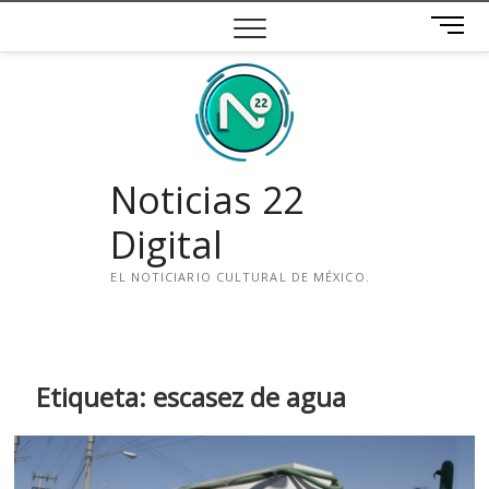
Saltar
B
al
o
contenido
t
ó
n
d
e
Noticias 22
m
e
Digital
n
ú
EL NOTICIARIO CULTURAL DE MÉXICO.
i
n
s
t
Etiqueta:
escasez de agua
a
g
r
a