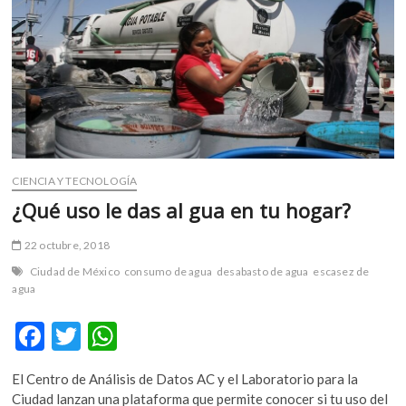
m
v
o
l
g
e
r
s
k
CIENCIA Y TECNOLOGÍA
o
¿Qué uso le das al gua en tu hogar?
p
e
22 octubre, 2018
n
Ciudad de México
consumo de agua
desabasto de agua
escasez de
v
agua
o
l
F
T
W
g
e
ac
w
h
r
El Centro de Análisis de Datos AC y el Laboratorio para la
e
itt
at
s
Ciudad lanzan una plataforma que permite conocer si tu uso del