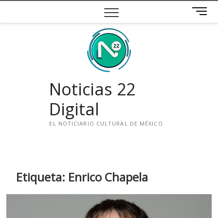
Saltar
B
al
o
contenido
t
ó
n
d
e
Noticias 22
m
e
Digital
n
ú
EL NOTICIARIO CULTURAL DE MÉXICO.
i
n
s
t
Etiqueta:
Enrico Chapela
a
g
r
a