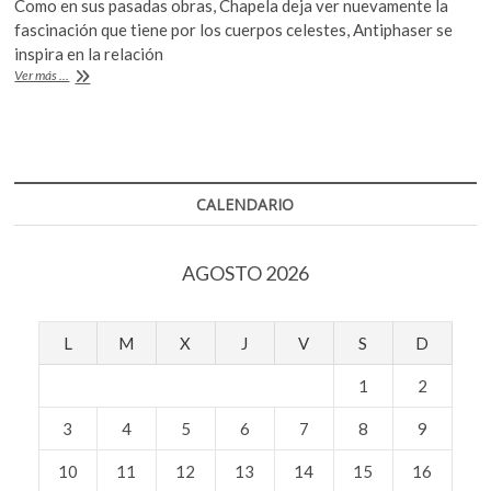
Como en sus pasadas obras, Chapela deja ver nuevamente la
k
e
itt
at
fascinación que tiene por los cuerpos celestes, Antiphaser se
o
b
er
s
inspira en la relación
p
Enrico
Ver más ...
o
A
e
Chapela
n
estrena
o
p
hoy
k
p
Antiphaser
en
Seattle
CALENDARIO
AGOSTO 2026
L
M
X
J
V
S
D
1
2
3
4
5
6
7
8
9
10
11
12
13
14
15
16