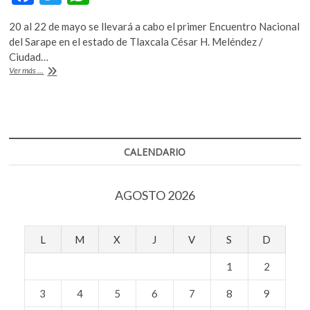
k
ac
w
h
o
20 al 22 de mayo se llevará a cabo el primer Encuentro Nacional
e
itt
at
p
del Sarape en el estado de Tlaxcala César H. Meléndez /
e
b
er
s
Ciudad…
n
Encuentro
Ver más ...
o
A
Nacional
del
o
p
Sarape
k
p
CALENDARIO
AGOSTO 2026
L
M
X
J
V
S
D
1
2
3
4
5
6
7
8
9