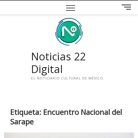
Saltar
B
al
o
contenido
t
ó
n
d
e
Noticias 22
m
e
Digital
n
ú
EL NOTICIARIO CULTURAL DE MÉXICO.
i
n
s
t
Etiqueta:
Encuentro Nacional del
a
Sarape
g
r
a