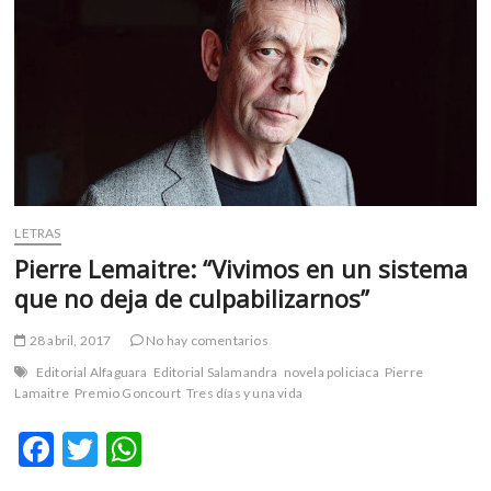
m
v
o
l
g
e
r
s
k
LETRAS
o
p
Pierre Lemaitre: “Vivimos en un sistema
e
que no deja de culpabilizarnos”
n
v
28 abril, 2017
No hay comentarios
o
Editorial Alfaguara
Editorial Salamandra
novela policiaca
Pierre
l
Lamaitre
Premio Goncourt
Tres días y una vida
g
e
F
T
W
r
ac
w
h
s