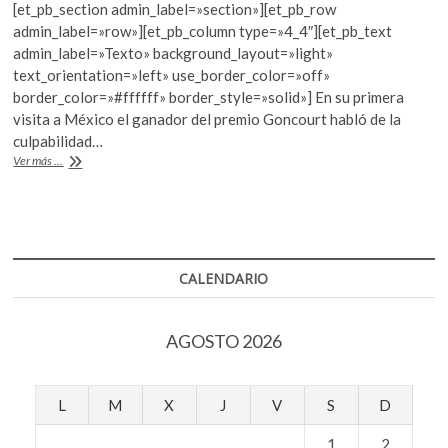
k
[et_pb_section admin_label=»section»][et_pb_row
e
itt
at
o
admin_label=»row»][et_pb_column type=»4_4″][et_pb_text
b
er
s
p
admin_label=»Texto» background_layout=»light»
e
text_orientation=»left» use_border_color=»off»
o
A
n
border_color=»#ffffff» border_style=»solid»] En su primera
o
p
visita a México el ganador del premio Goncourt habló de la
culpabilidad…
k
p
Pierre
Ver más ...
Lemaitre:
“Vivimos
en
un
sistema
que
CALENDARIO
no
deja
de
AGOSTO 2026
culpabilizarnos”
L
M
X
J
V
S
D
1
2