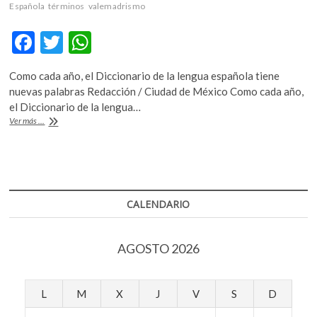
k
Española
términos
valemadrismo
o
F
T
W
p
e
ac
w
h
n
Como cada año, el Diccionario de la lengua española tiene
e
itt
at
nuevas palabras Redacción / Ciudad de México Como cada año,
b
er
s
el Diccionario de la lengua…
Desde
Ver más ...
o
A
bitcóin,
hisopado,
o
p
poliamor,
k
p
hasta
valemadrismo,
las
CALENDARIO
nuevas
palabras
que
AGOSTO 2026
la
RAE
agrega
a
L
M
X
J
V
S
D
su
diccionario