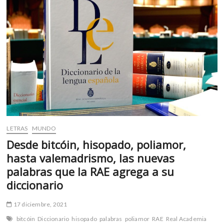
m
v
o
l
g
e
r
s
k
o
p
LETRAS
MUNDO
e
n
Desde bitcóin, hisopado, poliamor,
v
hasta valemadrismo, las nuevas
o
palabras que la RAE agrega a su
l
diccionario
g
e
17 diciembre, 2021
r
s
bitcóin
Diccionario
hisopado
palabras
poliamor
RAE
Real Academia