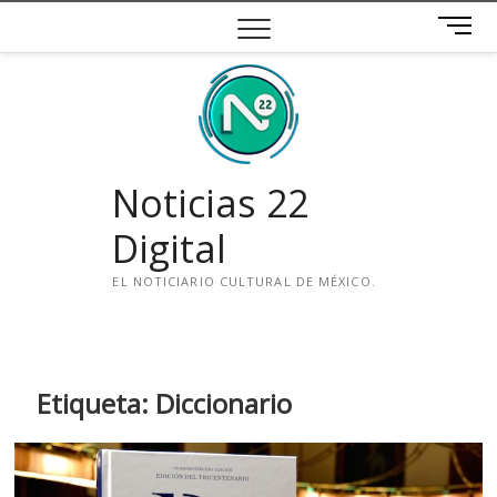
Saltar
B
al
o
contenido
t
ó
n
d
e
Noticias 22
m
e
Digital
n
ú
EL NOTICIARIO CULTURAL DE MÉXICO.
i
n
s
t
Etiqueta:
Diccionario
a
g
r
a