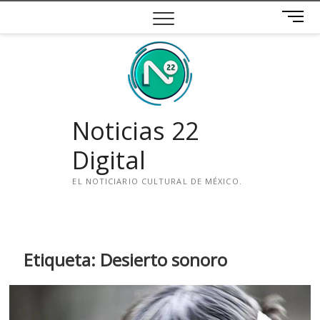
Saltar
B
al
o
contenido
t
ó
n
d
e
Noticias 22
m
e
Digital
n
ú
EL NOTICIARIO CULTURAL DE MÉXICO.
i
n
s
t
Etiqueta:
Desierto sonoro
a
g
r
a