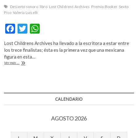
k
Desierto sonoro
libro
Lost Childrens Archives
Premio Booker
Sexto
o
Piso
Valeria Luiselli
p
e
F
T
W
n
ac
w
h
Lost Childrens Archives ha llevado a la escritora a estar entre
e
itt
at
los trece finalistas; ésta es la primera vez que una mexicana
b
er
s
figura en esta…
Valeria
Ver más ...
o
A
Luiselli
candidata
o
p
al
k
p
Premio
Booker
2019
CALENDARIO
AGOSTO 2026
L
M
X
J
V
S
D