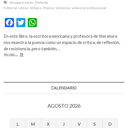
k
desapariciones
Elefanta
Editorial
Letras
México
Poesía
Violencia
violencia institucional
o
p
F
T
W
e
n
ac
w
h
En este libro, la escritora mexicana y profesora de literatura
e
itt
at
nos muestra la poesía como un espacio de crítica, de reflexión,
b
er
s
de resistencia, pero también…
Eva
Ver más ...
o
A
Castañeda,
«Decir
o
p
otro
k
p
lugar»
CALENDARIO
AGOSTO 2026
L
M
X
J
V
S
D