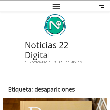
Saltar
B
al
o
contenido
t
ó
n
d
e
Noticias 22
m
e
Digital
n
ú
EL NOTICIARIO CULTURAL DE MÉXICO.
i
n
s
t
Etiqueta:
desapariciones
a
g
r
a