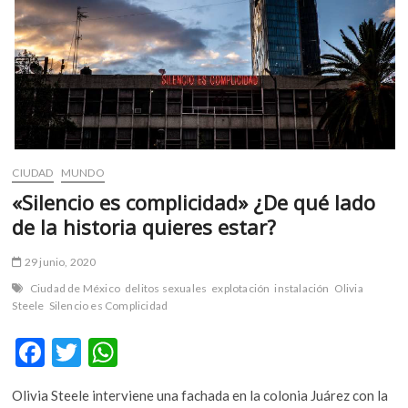
m
v
o
l
g
e
r
s
CIUDAD
MUNDO
k
o
«Silencio es complicidad» ¿De qué lado
p
de la historia quieres estar?
e
n
29 junio, 2020
v
Ciudad de México
delitos sexuales
explotación
instalación
Olivia
o
Steele
Silencio es Complicidad
l
g
F
T
W
e
ac
w
h
r
Olivia Steele interviene una fachada en la colonia Juárez con la
s