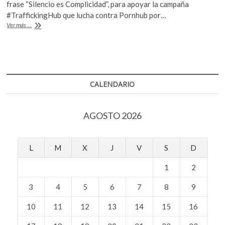
e
itt
at
frase “Silencio es Complicidad”, para apoyar la campaña
k
b
er
s
#TraffickingHub que lucha contra Pornhub por…
o
«Silencio
Ver más ...
p
o
A
es
e
complicidad»
o
p
n
¿De
k
p
qué
lado
de
CALENDARIO
la
historia
quieres
AGOSTO 2026
estar?
L
M
X
J
V
S
D
1
2
3
4
5
6
7
8
9
10
11
12
13
14
15
16