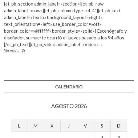
k
[et_pb_section admin_label=»section»][et_pb_row
e
itt
at
o
admin_label=»row»][et_pb_column type=»4_4″][et_pb_text
b
er
s
p
admin_label=»Texto» background_layout=»light»
e
text_orientation=»left» use_border_color=»off»
o
A
n
border_color=»#ffffff» border_style=»solid»] Escenógrafo y
o
p
diseñador, su muerte ocurrió el jueves pasado a los 94 años
[/et_pb_text][et_pb_video admin_label=»Vídeo»…
k
p
Fallece
Ver más ...
el
escenógrafo
David
Antón
CALENDARIO
AGOSTO 2026
L
M
X
J
V
S
D
1
2