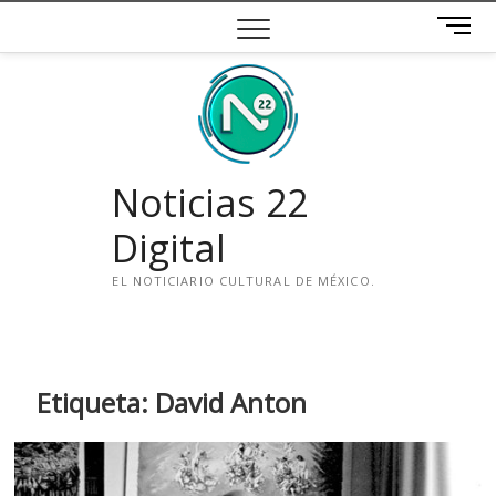
Saltar
B
al
o
contenido
t
ó
n
d
e
Noticias 22
m
e
Digital
n
ú
EL NOTICIARIO CULTURAL DE MÉXICO.
i
n
s
t
Etiqueta:
David Anton
a
g
r
a