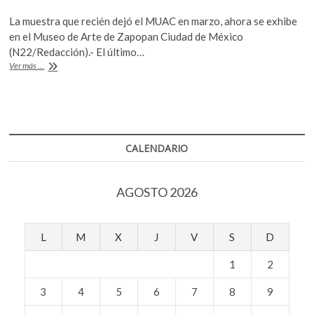
ac
w
h
k
La muestra que recién dejó el MUAC en marzo, ahora se exhibe
o
e
itt
at
en el Museo de Arte de Zapopan Ciudad de México
p
b
er
s
(N22/Redacción).- El último…
e
Salón
Ver más ...
n
o
A
Independiente,
ruptura
o
p
y
k
p
colectividad
CALENDARIO
AGOSTO 2026
L
M
X
J
V
S
D
1
2
3
4
5
6
7
8
9