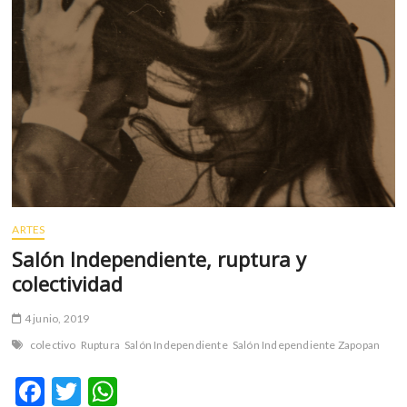
m
v
o
l
g
e
r
s
k
o
p
ARTES
e
Salón Independiente, ruptura y
n
v
colectividad
o
l
4 junio, 2019
g
colectivo
Ruptura
Salón Independiente
Salón Independiente Zapopan
e
r
F
T
W
s