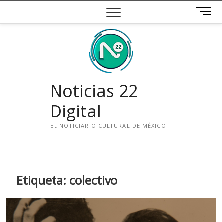
Saltar
B
al
o
contenido
t
ó
n
d
e
Noticias 22
m
e
Digital
n
ú
EL NOTICIARIO CULTURAL DE MÉXICO.
i
n
s
t
Etiqueta:
colectivo
a
g
r
a