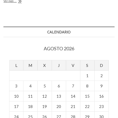
ComuArte
Ver más ...
entrega
el
Premio
Coatlicue
CALENDARIO
AGOSTO 2026
L
M
X
J
V
S
D
1
2
3
4
5
6
7
8
9
10
11
12
13
14
15
16
17
18
19
20
21
22
23
24
25
26
27
28
29
30