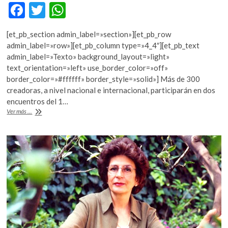
k
F
T
W
o
ac
w
h
p
[et_pb_section admin_label=»section»][et_pb_row
e
itt
at
e
admin_label=»row»][et_pb_column type=»4_4″][et_pb_text
n
b
er
s
admin_label=»Texto» background_layout=»light»
text_orientation=»left» use_border_color=»off»
o
A
border_color=»#ffffff» border_style=»solid»] Más de 300
o
p
creadoras, a nivel nacional e internacional, participarán en dos
encuentros del 1…
k
p
Mujeres
Ver más ...
en
el
arte