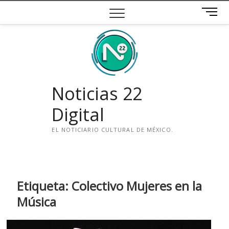
Saltar
B
al
o
contenido
t
ó
n
d
e
Noticias 22
m
e
Digital
n
ú
EL NOTICIARIO CULTURAL DE MÉXICO.
i
n
s
t
Etiqueta:
Colectivo Mujeres en la
a
Música
g
r
a