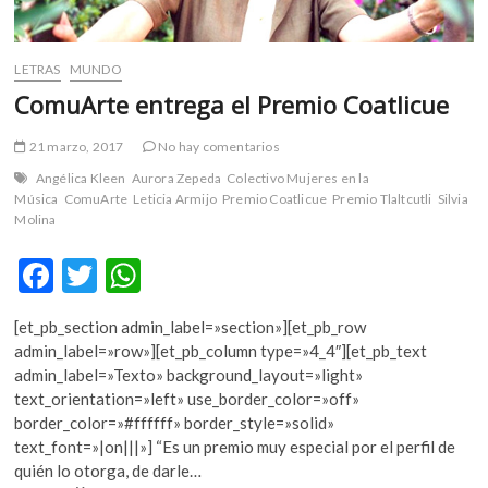
LETRAS
MUNDO
ComuArte entrega el Premio Coatlicue
21 marzo, 2017
No hay comentarios
Angélica Kleen
Aurora Zepeda
Colectivo Mujeres en la
Música
ComuArte
Leticia Armijo
Premio Coatlicue
Premio Tlaltcutli
Silvia
Molina
F
T
W
ac
w
h
[et_pb_section admin_label=»section»][et_pb_row
e
itt
at
admin_label=»row»][et_pb_column type=»4_4″][et_pb_text
b
er
s
admin_label=»Texto» background_layout=»light»
text_orientation=»left» use_border_color=»off»
o
A
border_color=»#ffffff» border_style=»solid»
o
p
text_font=»|on|||»] “Es un premio muy especial por el perfil de
quién lo otorga, de darle…
k
p