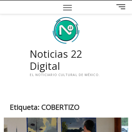
Saltar
B
al
o
contenido
t
ó
n
d
e
Noticias 22
m
e
Digital
n
ú
EL NOTICIARIO CULTURAL DE MÉXICO.
i
n
s
t
Etiqueta:
COBERTIZO
a
g
r
a