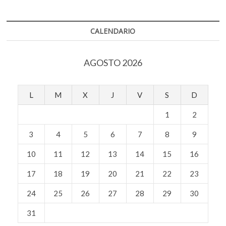
k
k
p
la
o
producción
artística
p
CALENDARIO
e
n
AGOSTO 2026
L
M
X
J
V
S
D
1
2
3
4
5
6
7
8
9
10
11
12
13
14
15
16
17
18
19
20
21
22
23
24
25
26
27
28
29
30
31