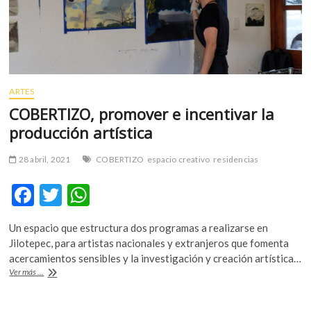
m
v
o
l
g
e
ARTES
r
COBERTIZO, promover e incentivar la
s
producción artística
k
o
28 abril, 2021
COBERTIZO
espacio creativo
residencias
p
e
F
T
W
n
ac
w
h
v
o
Un espacio que estructura dos programas a realizarse en
e
itt
at
l
Jilotepec, para artistas nacionales y extranjeros que fomenta
b
er
s
g
acercamientos sensibles y la investigación y creación artística…
e
COBERTIZO,
Ver más ...
o
A
promover
r
e
o
p
s
incentivar