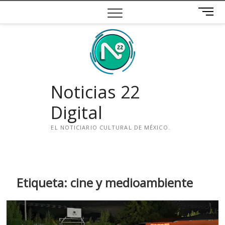
Saltar
B
al
o
contenido
t
ó
n
d
e
Noticias 22
m
e
Digital
n
ú
EL NOTICIARIO CULTURAL DE MÉXICO.
i
n
s
t
Etiqueta:
cine y medioambiente
a
g
r
a