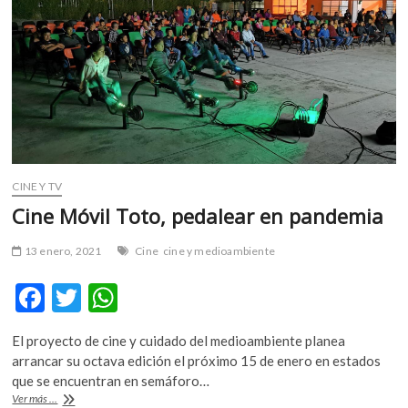
m
v
o
l
g
e
r
s
k
CINE Y TV
o
Cine Móvil Toto, pedalear en pandemia
p
e
13 enero, 2021
Cine
cine y medioambiente
n
v
F
T
W
o
l
ac
w
h
g
El proyecto de cine y cuidado del medioambiente planea
e
itt
at
e
arrancar su octava edición el próximo 15 de enero en estados
b
er
s
r
que se encuentran en semáforo…
s
Cine
Ver más ...