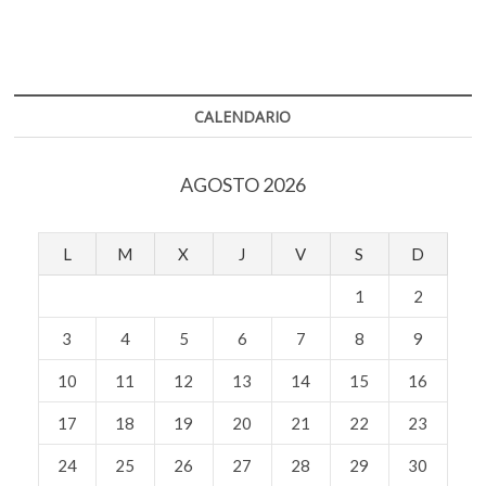
o
A
Móvil
k
Toto,
o
p
o
pedalear
p
k
p
en
e
pandemia
n
CALENDARIO
AGOSTO 2026
L
M
X
J
V
S
D
1
2
3
4
5
6
7
8
9
10
11
12
13
14
15
16
17
18
19
20
21
22
23
24
25
26
27
28
29
30