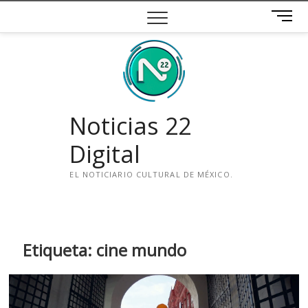
Saltar
B
al
o
contenido
t
ó
n
d
e
Noticias 22
m
e
Digital
n
ú
EL NOTICIARIO CULTURAL DE MÉXICO.
i
n
s
t
Etiqueta:
cine mundo
a
g
r
a