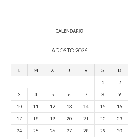
k
Canal
o
p
o
22
k
p
p
e
n
CALENDARIO
AGOSTO 2026
L
M
X
J
V
S
D
1
2
3
4
5
6
7
8
9
10
11
12
13
14
15
16
17
18
19
20
21
22
23
24
25
26
27
28
29
30