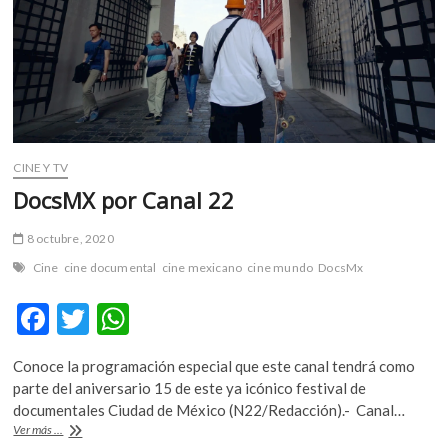
m
v
o
l
g
e
r
CINE Y TV
s
k
DocsMX por Canal 22
o
p
8 octubre, 2020
e
Cine
cine documental
cine mexicano
cine mundo
DocsMx
n
v
F
T
W
o
ac
w
h
l
Conoce la programación especial que este canal tendrá como
g
e
itt
at
parte del aniversario 15 de este ya icónico festival de
e
b
er
s
documentales Ciudad de México (N22/Redacción).- Canal…
r
DocsMX
Ver más ...
s
o
A
por