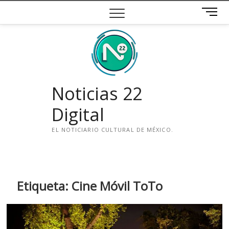
Saltar
B
al
o
contenido
t
ó
n
d
e
Noticias 22
m
e
Digital
n
ú
EL NOTICIARIO CULTURAL DE MÉXICO.
i
n
s
t
Etiqueta:
Cine Móvil ToTo
a
g
r
a