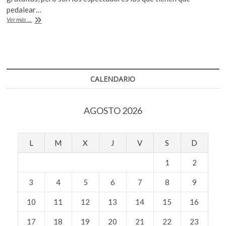
b
er
s
k
pedalear…
o
A
o
Cine
Ver más ...
p
o
p
Móvil
ToTo:
e
k
p
Girando
n
por
el
Sureste
CALENDARIO
AGOSTO 2026
L
M
X
J
V
S
D
1
2
3
4
5
6
7
8
9
10
11
12
13
14
15
16
17
18
19
20
21
22
23