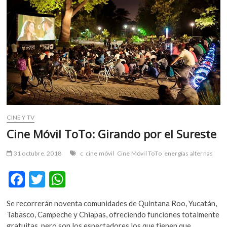
m
v
o
l
g
e
r
s
k
o
CINE Y TV
p
Cine Móvil ToTo: Girando por el Sureste
e
n
v
31 octubre, 2018
c
cine móvil
Cine Móvil ToTo
energías alternas
o
F
T
W
l
g
ac
w
h
e
Se recorrerán noventa comunidades de Quintana Roo, Yucatán,
e
itt
at
r
Tabasco, Campeche y Chiapas, ofreciendo funciones totalmente
s
gratuitas, pero son los espectadores los que tienen que