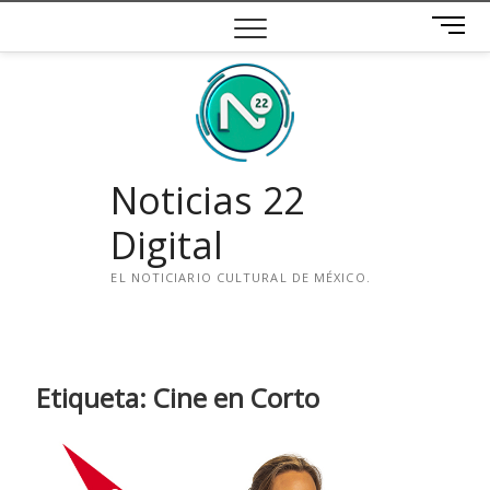
Saltar
B
al
o
contenido
t
ó
n
d
e
Noticias 22
m
e
Digital
n
ú
EL NOTICIARIO CULTURAL DE MÉXICO.
i
n
s
t
Etiqueta:
Cine en Corto
a
g
r
a