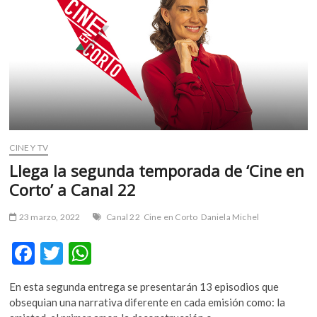
m
v
o
l
g
e
r
s
k
CINE Y TV
o
Llega la segunda temporada de ‘Cine en
p
e
Corto’ a Canal 22
n
v
23 marzo, 2022
Canal 22
Cine en Corto
Daniela Michel
o
l
F
T
W
g
ac
w
h
e
En esta segunda entrega se presentarán 13 episodios que
e
itt
at
r
obsequian una narrativa diferente en cada emisión como: la
s