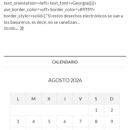
k
text_orientation=»left» text_font=»Georgia||||»
o
A
o
use_border_color=»off» border_color=»#ffffff»
o
p
p
border_style=»solid»] “Si estos desechos electrónicos se van a
e
los basureros, es decir, no se canalizan…
k
p
¿La
Ver más ...
n
basura
electrónica
es
reciclable?
CALENDARIO
AGOSTO 2026
L
M
X
J
V
S
D
1
2
3
4
5
6
7
8
9