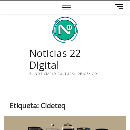
Saltar
B
al
o
contenido
t
ó
n
d
e
Noticias 22
m
e
Digital
n
ú
EL NOTICIARIO CULTURAL DE MÉXICO.
i
n
s
t
Etiqueta:
Cideteq
a
g
r
a