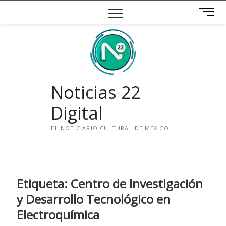
Saltar
B
al
o
contenido
t
ó
n
d
e
Noticias 22
m
e
Digital
n
ú
EL NOTICIARIO CULTURAL DE MÉXICO.
i
n
s
t
Etiqueta:
Centro de Investigación
a
y Desarrollo Tecnológico en
g
Electroquímica
r
a