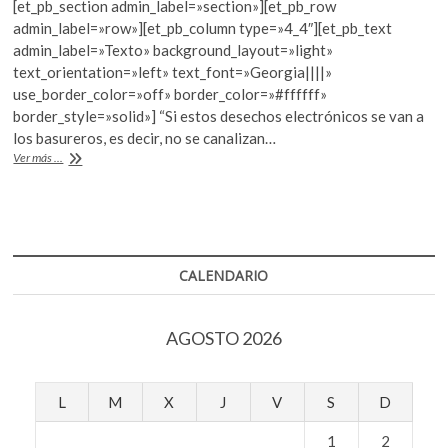
[et_pb_section admin_label=»section»][et_pb_row
k
e
itt
at
admin_label=»row»][et_pb_column type=»4_4″][et_pb_text
o
b
er
s
admin_label=»Texto» background_layout=»light»
p
text_orientation=»left» text_font=»Georgia||||»
e
o
A
use_border_color=»off» border_color=»#ffffff»
n
o
p
border_style=»solid»] “Si estos desechos electrónicos se van a
los basureros, es decir, no se canalizan…
k
p
¿La
Ver más ...
basura
electrónica
es
reciclable?
CALENDARIO
AGOSTO 2026
L
M
X
J
V
S
D
1
2