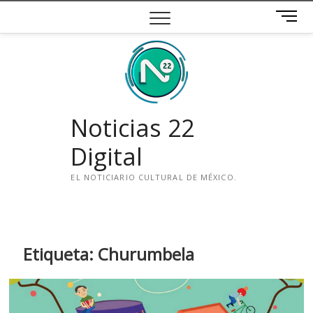
Saltar
B
al
o
contenido
t
ó
n
d
e
Noticias 22
m
e
Digital
n
ú
EL NOTICIARIO CULTURAL DE MÉXICO.
i
n
s
t
Etiqueta:
Churumbela
a
g
r
a