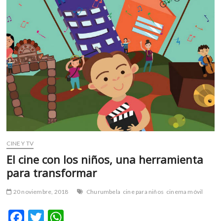
m
v
o
l
g
e
r
s
k
o
p
e
n
CINE Y TV
v
El cine con los niños, una herramienta
o
para transformar
l
g
20 noviembre, 2018
Churumbela
cine para niños
cinema móvil
e
r
F
T
W
s