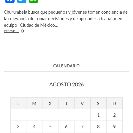
k
ac
w
h
o
Churumbela busca que pequeños y jóvenes tomen conciencia de
e
itt
at
p
la relevancia de tomar decisiones y de aprender a trabajar en
e
b
er
s
equipo Ciudad de México…
n
El
Ver más ...
o
A
cine
con
o
p
los
k
p
niños,
una
herramienta
CALENDARIO
para
transformar
AGOSTO 2026
L
M
X
J
V
S
D
1
2
3
4
5
6
7
8
9