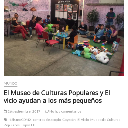
m
v
o
l
g
e
r
s
k
o
p
e
n
MUNDO
v
El Museo de Culturas Populares y El
o
vicio ayudan a los más pequeños
l
g
26 septiembre, 2017
No hay comentarios
e
r
#SismoCDMX
centros de acopio
Coyacàn
El Vicio
Museo de Culturas
s
Populares
Topos LIJ