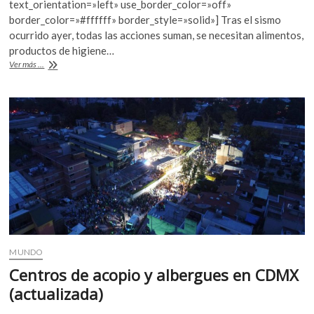
text_orientation=»left» use_border_color=»off»
o
A
border_color=»#ffffff» border_style=»solid»] Tras el sismo
o
p
ocurrido ayer, todas las acciones suman, se necesitan alimentos,
productos de higiene…
k
p
¿Cómo
Ver más ...
podemos
ayudar
después
del
sismo?
MUNDO
Centros de acopio y albergues en CDMX
(actualizada)