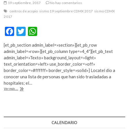
19 septiembre, 2017
No hay comentarios
centros de acopio
sismo 19 septiembre CDMX 2017
sismo CDMX
2017
F
T
W
ac
w
h
[et_pb_section admin_label=»section»][et_pb_row
e
itt
at
admin_label=»row»][et_pb_column type=»4_4″][et_pb_text
b
er
s
admin_label=»Texto» background_layout=»light»
text_orientation=»left» use_border_color=»off»
o
A
border_color=»#ffffff» border_style=»solid»] Locatel dio a
o
p
conocer una lista de personas que han sido trasladadas a
hospitales; el…
k
p
Centros
Ver más ...
de
acopio
y
albergues
en
CDMX
CALENDARIO
(actualizada)