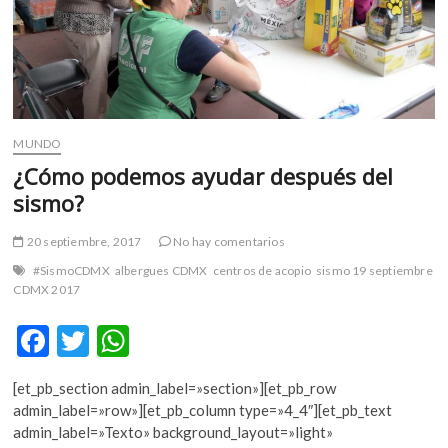
pequeños
MUNDO
¿Cómo podemos ayudar después del
sismo?
20 septiembre, 2017
No hay comentarios
#SismoCDMX
albergues CDMX
centros de acopio
sismo 19 septiembre
CDMX 2017
F
T
W
ac
w
h
[et_pb_section admin_label=»section»][et_pb_row
e
itt
at
admin_label=»row»][et_pb_column type=»4_4″][et_pb_text
b
er
s
admin_label=»Texto» background_layout=»light»