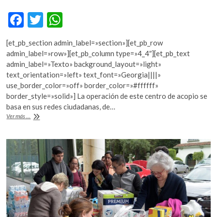
k
F
T
W
o
p
ac
w
h
e
[et_pb_section admin_label=»section»][et_pb_row
e
itt
at
n
admin_label=»row»][et_pb_column type=»4_4″][et_pb_text
b
er
s
admin_label=»Texto» background_layout=»light»
text_orientation=»left» text_font=»Georgia||||»
o
A
use_border_color=»off» border_color=»#ffffff»
o
p
border_style=»solid»] La operación de este centro de acopio se
basa en sus redes ciudadanas, de…
k
p
El
Ver más ...
Museo
de
Culturas
Populares
y
El
vicio
ayudan
a
los
más