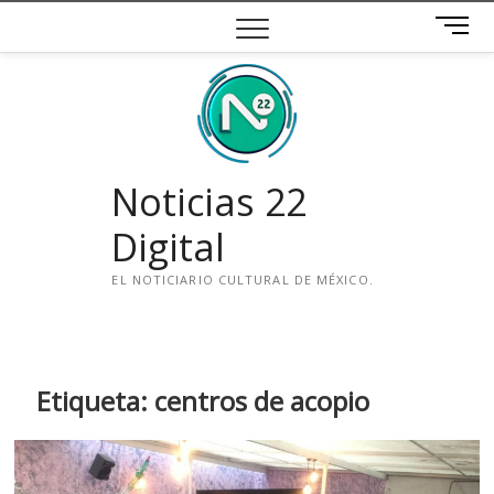
Saltar
B
al
o
contenido
t
ó
n
d
e
Noticias 22
m
e
Digital
n
ú
EL NOTICIARIO CULTURAL DE MÉXICO.
i
n
s
t
Etiqueta:
centros de acopio
a
g
r
a