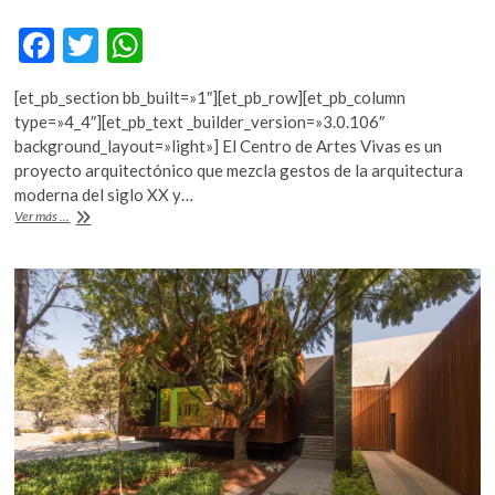
k
F
T
W
o
p
ac
w
h
e
[et_pb_section bb_built=»1″][et_pb_row][et_pb_column
e
itt
at
n
type=»4_4″][et_pb_text _builder_version=»3.0.106″
b
er
s
background_layout=»light»] El Centro de Artes Vivas es un
proyecto arquitectónico que mezcla gestos de la arquitectura
o
A
moderna del siglo XX y…
o
p
Del
Ver más ...
espacio
k
p
arquitectónico
al
objeto
artístico
y
viceversa