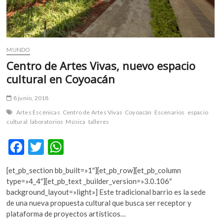
MUNDO
Centro de Artes Vivas, nuevo espacio
cultural en Coyoacán
8 junio, 2018
Artes Escénicas
Centro de Artes Vivas
Coyoacán
Escenarios
espacio
cultural
laboratorios
Música
talleres
F
T
W
ac
w
h
[et_pb_section bb_built=»1″][et_pb_row][et_pb_column
e
itt
at
type=»4_4″][et_pb_text _builder_version=»3.0.106″
b
er
s
background_layout=»light»] Este tradicional barrio es la sede
de una nueva propuesta cultural que busca ser receptor y
o
A
plataforma de proyectos artísticos…