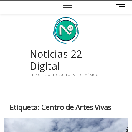
Saltar
B
al
o
contenido
t
ó
n
d
e
Noticias 22
m
e
Digital
n
ú
EL NOTICIARIO CULTURAL DE MÉXICO.
i
n
s
t
Etiqueta:
Centro de Artes Vivas
a
g
r
a