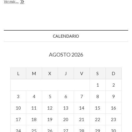
o
p
Centro
Ver más ...
de
k
p
Artes
Vivas,
nuevo
espacio
cultural
CALENDARIO
en
Coyoacán
AGOSTO 2026
L
M
X
J
V
S
D
1
2
3
4
5
6
7
8
9
10
11
12
13
14
15
16
17
18
19
20
21
22
23
24
25
26
27
28
29
30