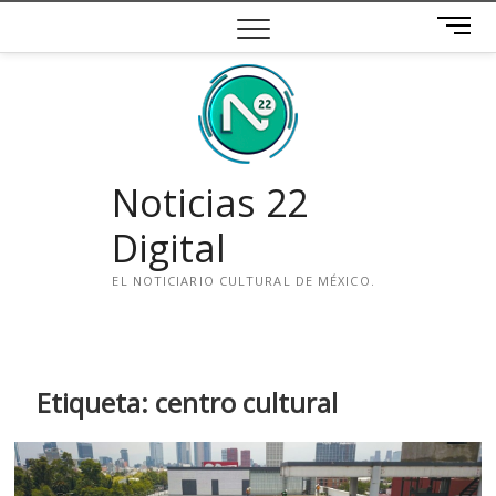
Saltar
B
al
o
contenido
t
ó
n
d
e
Noticias 22
m
e
Digital
n
ú
EL NOTICIARIO CULTURAL DE MÉXICO.
i
n
s
t
Etiqueta:
centro cultural
a
g
r
a