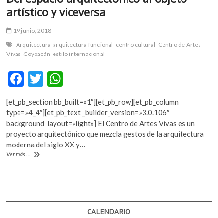
artístico y viceversa
19 junio, 2018
Arquitectura
arquitectura funcional
centro cultural
Centro de Artes
Vivas
Coyoacán
estilo internacional
F
T
W
ac
w
h
[et_pb_section bb_built=»1″][et_pb_row][et_pb_column
e
itt
at
type=»4_4″][et_pb_text _builder_version=»3.0.106″
b
er
s
background_layout=»light»] El Centro de Artes Vivas es un
proyecto arquitectónico que mezcla gestos de la arquitectura
o
A
moderna del siglo XX y…
o
p
Del
Ver más ...
espacio
k
p
arquitectónico
al
objeto
artístico
y
CALENDARIO
viceversa