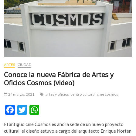
m
v
o
l
g
e
r
s
k
ARTES
CIUDAD
o
p
Conoce la nueva Fábrica de Artes y
e
Oficios Cosmos (video)
n
v
24 marzo, 2021
artes y oficios
centro cultural
cine cosmos
o
l
F
T
W
g
ac
w
h
e
El antiguo cine Cosmos es ahora sede de un nuevo proyecto
r
e
itt
at
cultural; el diseño estuvo a cargo del arquitecto Enrique Norten
s