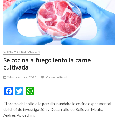
m
v
o
l
g
e
r
s
k
CIENCIA Y TECNOLOGÍA
o
Se cocina a fuego lento la carne
p
cultivada
e
n
24 noviembre, 2023
Carne cultivada
v
o
F
T
W
l
ac
w
h
g
e
El aroma del pollo a la parrilla inundaba la cocina experimental
e
itt
at
r
del chef de investigación y Desarrollo de Believer Meats,
b
er
s
s
Andres Voloschin.