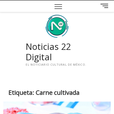
Saltar
B
al
o
contenido
t
ó
n
d
e
Noticias 22
m
e
Digital
n
ú
EL NOTICIARIO CULTURAL DE MÉXICO.
i
n
s
t
Etiqueta:
Carne cultivada
a
g
r
a