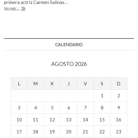
b
er
s
primera actriz Carmen Salinas…
k
Muere
Ver más ...
o
o
A
la
p
actriz
o
p
e
Carmen
k
p
n
Salinas
CALENDARIO
AGOSTO 2026
L
M
X
J
V
S
D
1
2
3
4
5
6
7
8
9
10
11
12
13
14
15
16
17
18
19
20
21
22
23