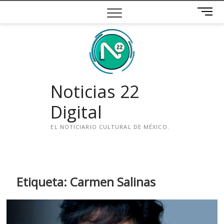
Saltar
B
al
o
contenido
t
ó
n
d
e
Noticias 22
m
e
Digital
n
ú
EL NOTICIARIO CULTURAL DE MÉXICO.
i
n
s
t
Etiqueta:
Carmen Salinas
a
g
r
a