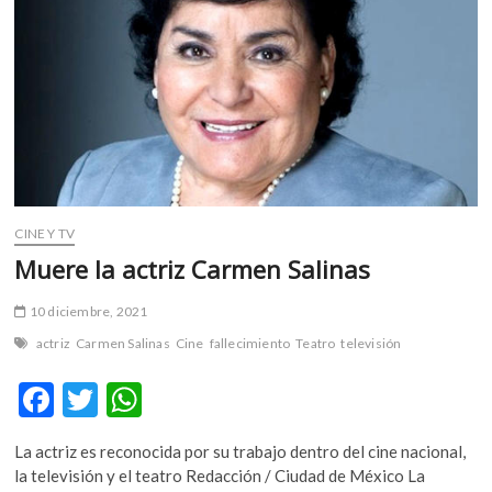
m
v
o
l
g
e
r
s
k
CINE Y TV
o
p
Muere la actriz Carmen Salinas
e
n
10 diciembre, 2021
v
actriz
Carmen Salinas
Cine
fallecimiento
Teatro
televisión
o
l
F
T
W
g
ac
w
h
e
La actriz es reconocida por su trabajo dentro del cine nacional,
r
e
itt
at
la televisión y el teatro Redacción / Ciudad de México La
s