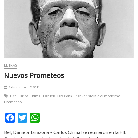
m
v
o
l
g
e
r
s
k
LETRAS
o
p
Nuevos Prometeos
e
n
1 diciembre, 2018
v
Bef
Carlos Chimal
Daniela Tarazona
Frankenstein o el moderno
o
Prometeo
l
g
F
T
W
e
ac
w
h
r
Bef, Daniela Tarazona y Carlos Chimal se reunieron en la FIL
e
itt
at
s