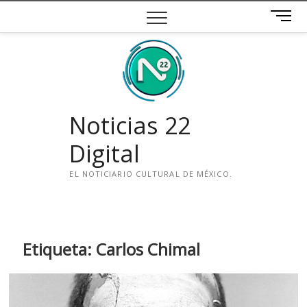
Saltar
B
al
o
contenido
t
ó
n
d
e
Noticias 22
m
e
Digital
n
ú
EL NOTICIARIO CULTURAL DE MÉXICO.
i
n
s
t
Etiqueta:
Carlos Chimal
a
g
r
a