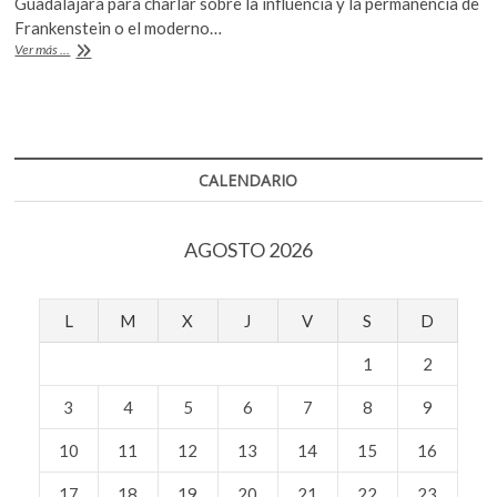
Guadalajara para charlar sobre la influencia y la permanencia de
k
b
er
s
Frankenstein o el moderno…
o
Nuevos
Ver más ...
o
A
p
Prometeos
e
o
p
n
k
p
CALENDARIO
AGOSTO 2026
L
M
X
J
V
S
D
1
2
3
4
5
6
7
8
9
10
11
12
13
14
15
16
17
18
19
20
21
22
23