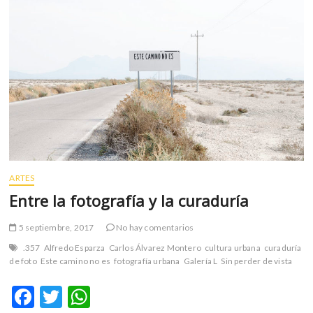
m
v
o
l
g
e
r
s
k
o
p
ARTES
e
n
Entre la fotografía y la curaduría
v
o
5 septiembre, 2017
No hay comentarios
l
.357
Alfredo Esparza
Carlos Álvarez Montero
cultura urbana
curaduría
g
de foto
Este camino no es
fotografía urbana
Galería L
Sin perder de vista
e
r
F
T
W
s