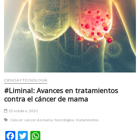
m
v
o
l
g
e
r
s
k
o
p
CIENCIA Y TECNOLOGÍA
e
n
#Liminal: Avances en tratamientos
v
contra el cáncer de mama
o
l
15 octubre, 2021
g
Cáncer
cáncer de mama
tecnologías
tratamientos
e
r
F
T
W
s