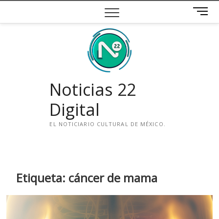
Saltar
B
al
o
contenido
t
ó
n
d
e
Noticias 22
m
e
Digital
n
ú
EL NOTICIARIO CULTURAL DE MÉXICO.
i
n
s
t
Etiqueta:
cáncer de mama
a
g
r
a