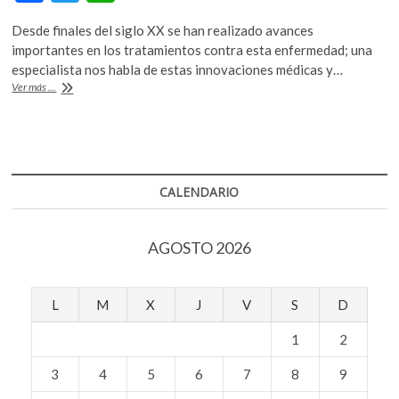
ac
w
h
k
o
Desde finales del siglo XX se han realizado avances
e
itt
at
p
importantes en los tratamientos contra esta enfermedad; una
b
er
s
e
especialista nos habla de estas innovaciones médicas y…
n
#Liminal:
Ver más ...
o
A
Avances
en
o
p
tratamientos
k
p
contra
el
cáncer
CALENDARIO
de
mama
AGOSTO 2026
L
M
X
J
V
S
D
1
2
3
4
5
6
7
8
9