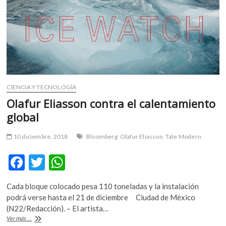
m
v
o
l
g
e
r
s
CIENCIA Y TECNOLOGÍA
k
Olafur Eliasson contra el calentamiento
o
global
p
e
10 diciembre, 2018
Bloomberg
Olafur Eliasson
Tate Modern
n
v
F
T
W
o
ac
w
h
l
g
Cada bloque colocado pesa 110 toneladas y la instalación
e
itt
at
e
podrá verse hasta el 21 de diciembre Ciudad de México
b
er
s
r
(N22/Redacción). – El artista…
Olafur
Ver más ...
s