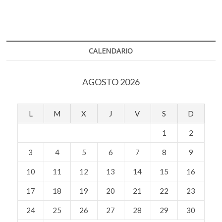
o
A
Eliasson
k
contra
o
p
o
el
p
k
p
calentamiento
e
global
n
CALENDARIO
AGOSTO 2026
L
M
X
J
V
S
D
1
2
3
4
5
6
7
8
9
10
11
12
13
14
15
16
17
18
19
20
21
22
23
24
25
26
27
28
29
30