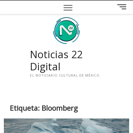
Saltar
B
al
o
contenido
t
ó
n
d
e
Noticias 22
m
e
Digital
n
ú
EL NOTICIARIO CULTURAL DE MÉXICO.
i
n
s
t
Etiqueta:
Bloomberg
a
g
r
a