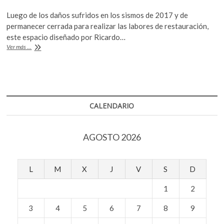
ac
w
h
k
Luego de los daños sufridos en los sismos de 2017 y de
o
e
itt
at
permanecer cerrada para realizar las labores de restauración,
p
b
er
s
este espacio diseñado por Ricardo…
e
La
Ver más ...
n
o
A
reapertura
de
o
p
la
k
p
Biblioteca
de
las
CALENDARIO
Artes
AGOSTO 2026
L
M
X
J
V
S
D
1
2
3
4
5
6
7
8
9