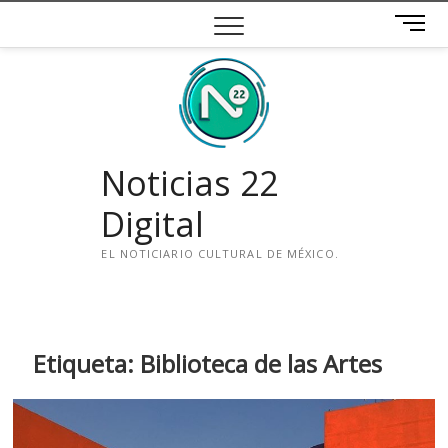
Saltar
B
al
o
contenido
t
ó
n
d
e
Noticias 22
m
e
Digital
n
ú
EL NOTICIARIO CULTURAL DE MÉXICO.
i
n
s
t
Etiqueta:
Biblioteca de las Artes
a
g
r
a