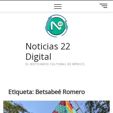
Saltar
B
al
o
contenido
t
ó
n
d
e
Noticias 22
m
e
Digital
n
ú
EL NOTICIARIO CULTURAL DE MÉXICO.
i
n
s
t
Etiqueta:
Betsabeé Romero
a
g
r
a