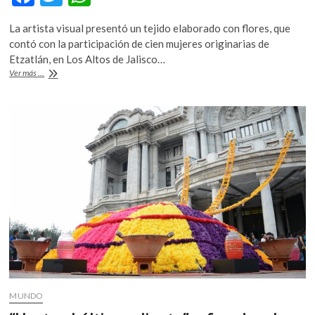
k
ac
w
h
o
La artista visual presentó un tejido elaborado con flores, que
e
itt
at
p
contó con la participación de cien mujeres originarias de
e
b
er
s
Etzatlán, en Los Altos de Jalisco…
n
«Tejedoras
Ver más ...
o
A
de
lazos»,
o
p
Betsabeé
k
p
Romero
en
Dubái
MUNDO