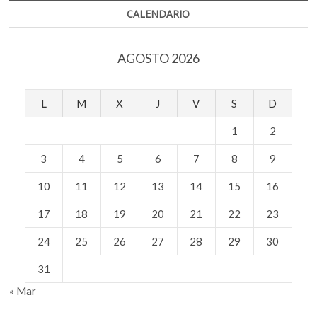
las
CALENDARIO
víctimas
del
19s
AGOSTO 2026
L
M
X
J
V
S
D
1
2
3
4
5
6
7
8
9
10
11
12
13
14
15
16
17
18
19
20
21
22
23
24
25
26
27
28
29
30
31
« Mar