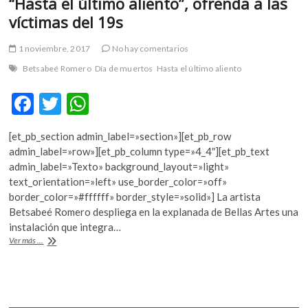
“Hasta el último aliento”, ofrenda a las
víctimas del 19s
1 noviembre, 2017
No hay comentarios
Betsabeé Romero
Día de muertos
Hasta el último aliento
F
T
W
ac
w
h
[et_pb_section admin_label=»section»][et_pb_row
e
itt
at
admin_label=»row»][et_pb_column type=»4_4″][et_pb_text
b
er
s
admin_label=»Texto» background_layout=»light»
text_orientation=»left» use_border_color=»off»
o
A
border_color=»#ffffff» border_style=»solid»] La artista
o
p
Betsabeé Romero despliega en la explanada de Bellas Artes una
instalación que integra…
k
p
“Hasta
Ver más ...
el
último
aliento”,
ofrenda
a