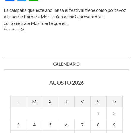
ac
w
h
k
o
La campaña que este año lanza el festival tiene como portavoz
e
itt
at
p
a la actriz Bárbara Mori, quien además presentó su
b
er
s
e
cortometraje Más fuerte que el…
n
GIFF
Ver más ...
o
A
2021:
Cero
o
p
violencia
k
p
contra
las
mujeres
CALENDARIO
AGOSTO 2026
L
M
X
J
V
S
D
1
2
3
4
5
6
7
8
9