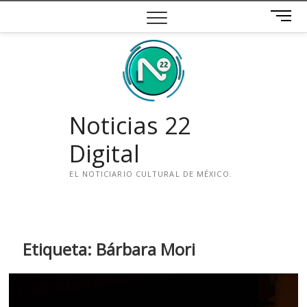
Saltar
B
al
o
contenido
t
ó
n
d
e
Noticias 22
m
e
Digital
n
ú
EL NOTICIARIO CULTURAL DE MÉXICO.
i
n
s
t
Etiqueta:
Bárbara Mori
a
g
r
a