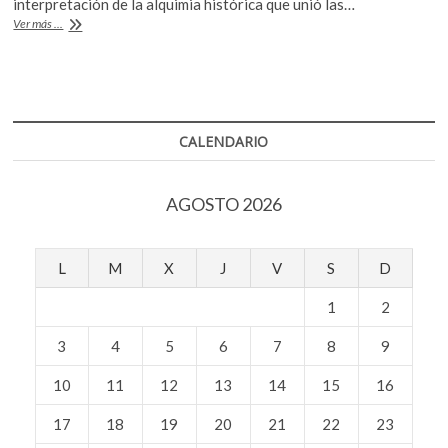
b
er
s
interpretación de la alquimia histórica que unió las…
k
Un
Ver más ...
o
A
o
poco
p
de
o
p
e
alquimia
k
p
histórica
n
CALENDARIO
AGOSTO 2026
L
M
X
J
V
S
D
1
2
3
4
5
6
7
8
9
10
11
12
13
14
15
16
17
18
19
20
21
22
23