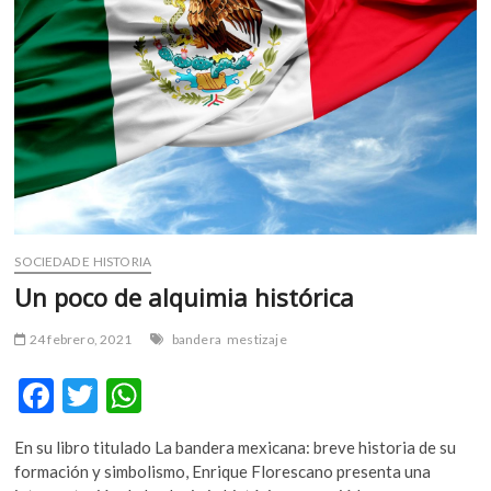
m
v
o
l
g
e
r
s
k
o
p
SOCIEDAD E HISTORIA
e
Un poco de alquimia histórica
n
v
24 febrero, 2021
bandera
mestizaje
o
l
F
T
W
g
ac
w
h
e
En su libro titulado La bandera mexicana: breve historia de su
r
e
itt
at
formación y simbolismo, Enrique Florescano presenta una
s