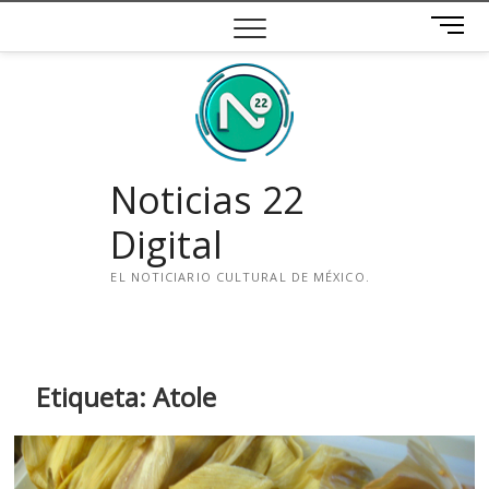
Saltar
B
al
o
contenido
t
ó
n
d
e
Noticias 22
m
e
Digital
n
ú
EL NOTICIARIO CULTURAL DE MÉXICO.
i
n
s
t
Etiqueta:
Atole
a
g
r
a