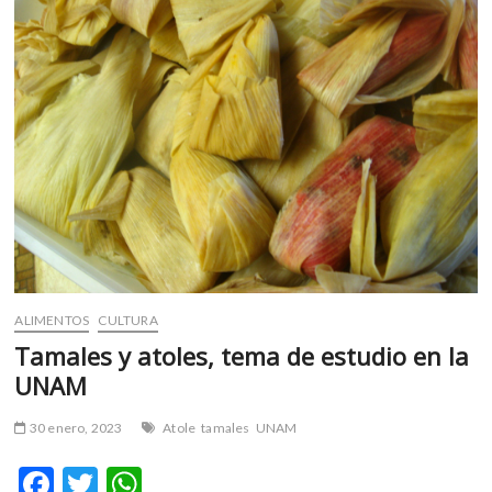
m
v
o
l
g
e
r
s
k
o
p
e
n
ALIMENTOS
CULTURA
v
Tamales y atoles, tema de estudio en la
o
UNAM
l
g
30 enero, 2023
Atole
tamales
UNAM
e
r
F
T
W
s