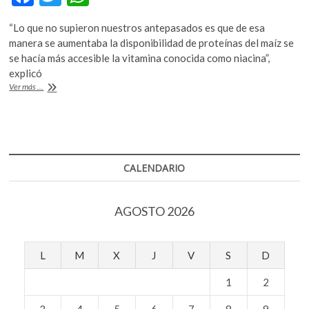
k
ac
w
h
o
“Lo que no supieron nuestros antepasados es que de esa
e
itt
at
p
manera se aumentaba la disponibilidad de proteínas del maíz se
e
b
er
s
se hacía más accesible la vitamina conocida como niacina”,
n
explicó
o
A
Tamales
Ver más ...
o
p
y
atoles,
k
p
tema
de
estudio
en
CALENDARIO
la
UNAM
AGOSTO 2026
L
M
X
J
V
S
D
1
2