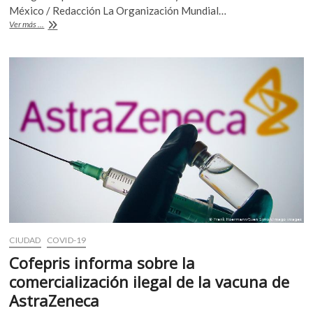
b
er
s
k
México / Redacción La Organización Mundial…
o
OMS
Ver más ...
o
A
aprueba
p
primera
o
p
e
vacuna
n
k
p
anticovid
elaborada
en
Latinoamérica
CIUDAD
COVID-19
Cofepris informa sobre la
comercialización ilegal de la vacuna de
AstraZeneca