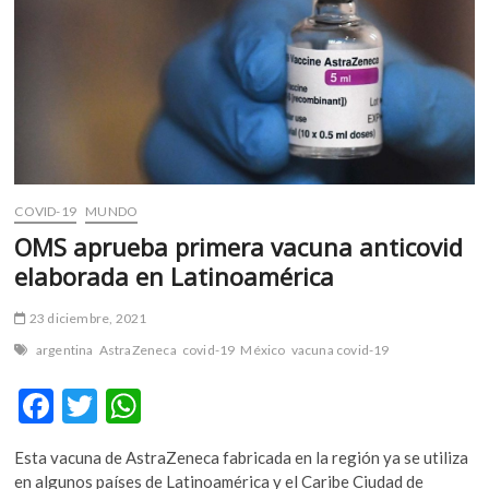
m
v
o
l
g
e
r
s
k
COVID-19
MUNDO
o
OMS aprueba primera vacuna anticovid
p
elaborada en Latinoamérica
e
n
23 diciembre, 2021
v
argentina
AstraZeneca
covid-19
México
vacuna covid-19
o
l
F
T
W
g
e
ac
w
h
r
Esta vacuna de AstraZeneca fabricada en la región ya se utiliza
e
itt
at
s
en algunos países de Latinoamérica y el Caribe Ciudad de