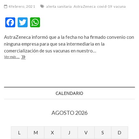
4 febrero, 2021
alerta sanitaria
AstraZeneca
covid-19
vacuna
F
T
W
ac
w
h
AstraZeneca informó que a la fecha no ha firmado convenio con
e
itt
at
ninguna empresa para que sea intermediaria en la
b
er
s
comercialización de sus vacunas en nuestro…
Cofepris
Ver más ...
o
A
informa
sobre
o
p
la
k
p
comercialización
ilegal
de
CALENDARIO
la
vacuna
de
AGOSTO 2026
AstraZeneca
L
M
X
J
V
S
D