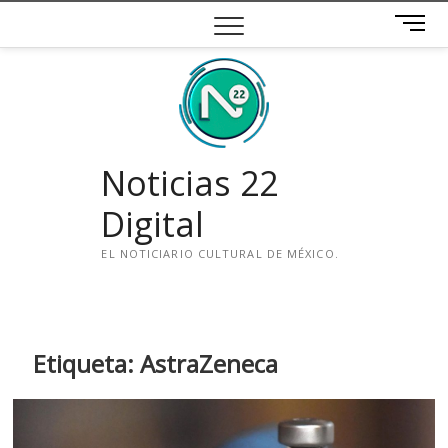
Saltar
B
al
o
contenido
t
ó
n
d
e
Noticias 22
m
e
Digital
n
ú
EL NOTICIARIO CULTURAL DE MÉXICO.
i
n
s
t
Etiqueta:
AstraZeneca
a
g
r
a