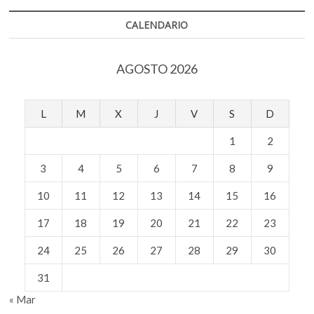
muros
del
CALENDARIO
Museo
del
Prado
AGOSTO 2026
L
M
X
J
V
S
D
1
2
3
4
5
6
7
8
9
10
11
12
13
14
15
16
17
18
19
20
21
22
23
24
25
26
27
28
29
30
31
« Mar