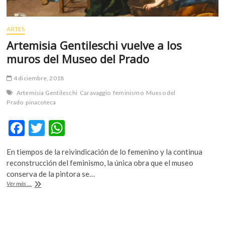
ARTES
Artemisia Gentileschi vuelve a los
muros del Museo del Prado
4 diciembre, 2018
Artemisia Gentileschi
Caravaggio
feminismo
Mueso del
Prado
pinacoteca
F
T
W
ac
w
h
En tiempos de la reivindicación de lo femenino y la continua
e
itt
at
reconstrucción del feminismo, la única obra que el museo
b
er
s
conserva de la pintora se…
Artemisia
Ver más ...
o
A
Gentileschi
vuelve
o
p
a
k
p
los