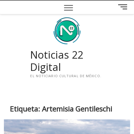
Saltar
B
al
o
contenido
t
ó
n
d
e
Noticias 22
m
e
Digital
n
ú
EL NOTICIARIO CULTURAL DE MÉXICO.
i
n
s
t
Etiqueta:
Artemisia Gentileschi
a
g
r
a