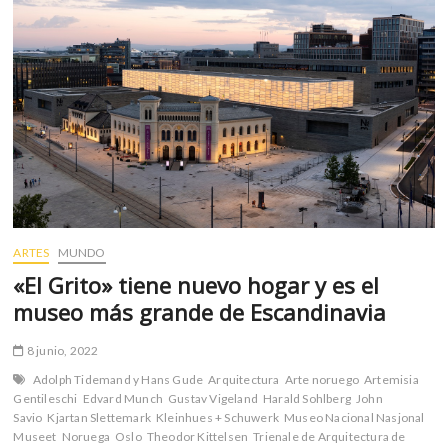
m
v
o
l
g
e
r
s
k
o
p
ARTES
MUNDO
e
«El Grito» tiene nuevo hogar y es el
n
v
museo más grande de Escandinavia
o
l
8 junio, 2022
g
Adolph Tidemand y Hans Gude
Arquitectura
Arte noruego
Artemisia
e
Gentileschi
Edvard Munch
Gustav Vigeland
Harald Sohlberg
John
r
Savio
Kjartan Slettemark
Kleinhues + Schuwerk
Museo Nacional Nasjonal
s
Museet
Noruega
Oslo
Theodor Kittelsen
Trienale de Arquitectura de