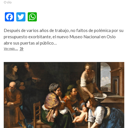
k
Oslo
o
F
T
W
p
e
ac
w
h
n
Después de varios años de trabajo, no faltos de polémica por su
e
itt
at
presupuesto exorbitante, el nuevo Museo Nacional en Oslo
b
er
s
abre sus puertas al público…
«El
Ver más ...
o
A
Grito»
tiene
o
p
nuevo
k
p
hogar
y
es
el
museo
más
grande
de
Escandinavia