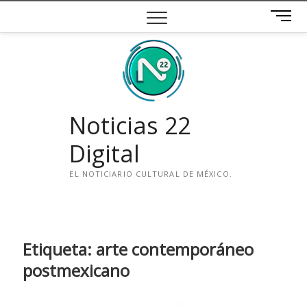
Saltar
B
al
o
contenido
t
ó
n
d
e
Noticias 22
m
e
Digital
n
ú
EL NOTICIARIO CULTURAL DE MÉXICO.
i
n
s
t
Etiqueta:
arte contemporáneo
a
postmexicano
g
r
a