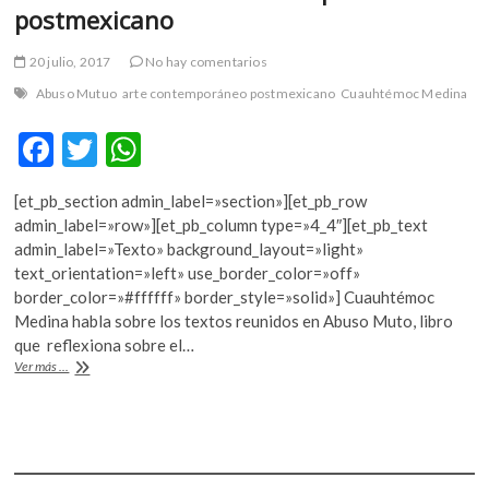
k
postmexicano
o
p
20 julio, 2017
No hay comentarios
e
Abuso Mutuo
arte contemporáneo postmexicano
Cuauhtémoc Medina
n
F
T
W
ac
w
h
[et_pb_section admin_label=»section»][et_pb_row
e
itt
at
admin_label=»row»][et_pb_column type=»4_4″][et_pb_text
b
er
s
admin_label=»Texto» background_layout=»light»
text_orientation=»left» use_border_color=»off»
o
A
border_color=»#ffffff» border_style=»solid»] Cuauhtémoc
o
p
Medina habla sobre los textos reunidos en Abuso Muto, libro
que reflexiona sobre el…
k
p
Una
Ver más ...
mirada
al
arte
contemporáneo
postmexicano