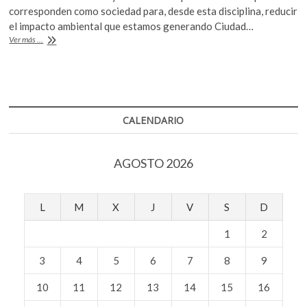
e
itt
at
k
corresponden como sociedad para, desde esta disciplina, reducir
o
b
er
s
el impacto ambiental que estamos generando Ciudad…
p
Arquitectura
Ver más ...
o
A
e
urbana
ecológica
o
p
n
k
p
CALENDARIO
AGOSTO 2026
L
M
X
J
V
S
D
1
2
3
4
5
6
7
8
9
10
11
12
13
14
15
16