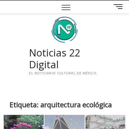
Saltar
B
al
o
contenido
t
ó
n
d
e
Noticias 22
m
e
Digital
n
ú
EL NOTICIARIO CULTURAL DE MÉXICO.
i
n
s
t
Etiqueta:
arquitectura ecológica
a
g
r
a