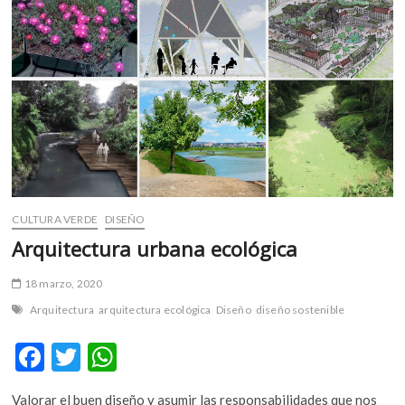
m
v
o
l
g
e
r
s
k
o
p
CULTURA VERDE
DISEÑO
e
Arquitectura urbana ecológica
n
v
18 marzo, 2020
o
Arquitectura
arquitectura ecológica
Diseño
diseño sostenible
l
g
F
T
W
e
r
ac
w
h
s
Valorar el buen diseño y asumir las responsabilidades que nos