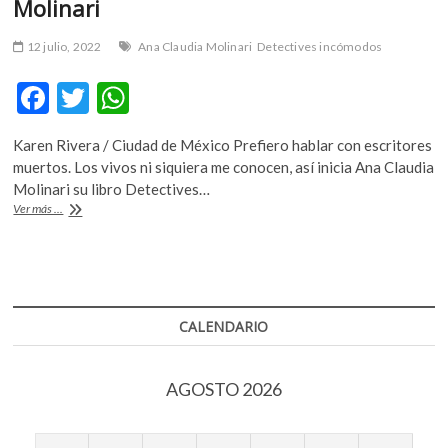
Molinari
k
o
12 julio, 2022
Ana Claudia Molinari
Detectives incómodos
p
e
F
T
W
n
ac
w
h
Karen Rivera / Ciudad de México Prefiero hablar con escritores
e
itt
at
muertos. Los vivos ni siquiera me conocen, así inicia Ana Claudia
b
er
s
Molinari su libro Detectives…
‘Detectives
Ver más ...
o
A
incómodos’
por
o
p
Ana
k
p
Claudia
Molinari
CALENDARIO
AGOSTO 2026