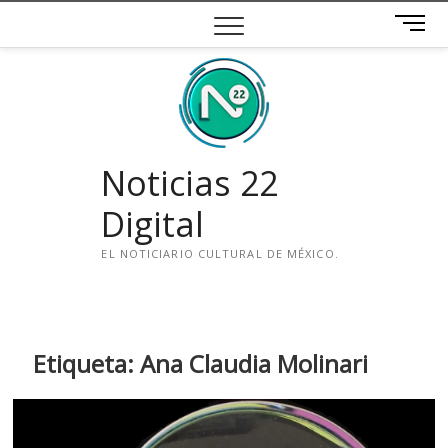
Saltar
B
al
o
contenido
t
ó
n
d
e
Noticias 22
m
e
Digital
n
ú
EL NOTICIARIO CULTURAL DE MÉXICO.
i
n
s
t
Etiqueta:
Ana Claudia Molinari
a
g
r
a