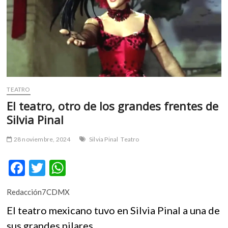
m
v
o
l
g
e
r
s
TEATRO
k
El teatro, otro de los grandes frentes de
o
Silvia Pinal
p
e
28 noviembre, 2024
Silvia Pinal
Teatro
n
v
F
T
W
o
l
ac
w
h
g
Redacción7CDMX
e
itt
at
e
El teatro mexicano tuvo en Silvia Pinal a una de
r
b
er
s
s
sus grandes pilares.