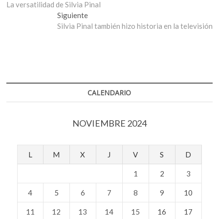
anterior:
La versatilidad de Silvia Pinal
de
Entrada
Siguiente
entradas
siguiente:
Silvia Pinal también hizo historia en la televisión
CALENDARIO
NOVIEMBRE 2024
L
M
X
J
V
S
D
1
2
3
4
5
6
7
8
9
10
11
12
13
14
15
16
17