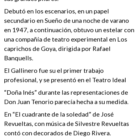
o
A
k
o
o
p
Debutó en los escenarios, en un papel
p
secundario en Sueño de una noche de varano
k
p
e
en 1947, a continuación, obtuvo un estelar con
n
una compañía de teatro experimental en Los
caprichos de Goya, dirigida por Rafael
Banquells.
El Gallinero fue su el primer trabajo
profesional, y se presentó en el Teatro Ideal
“Doña Inés” durante las representaciones de
Don Juan Tenorio parecía hecha a su medida.
En “El cuadrante de la soledad” de José
Revueltas, con música de Silvestre Revueltas
contó con decorados de Diego Rivera.