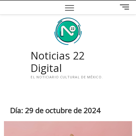
Saltar
B
al
o
contenido
t
ó
n
d
e
Noticias 22
m
e
Digital
n
ú
EL NOTICIARIO CULTURAL DE MÉXICO.
i
n
s
t
Día:
29 de octubre de 2024
a
g
r
a