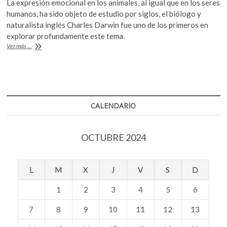
La expresión emocional en los animales, al igual que en los seres
k
e
itt
at
humanos, ha sido objeto de estudio por siglos, el biólogo y
o
b
er
s
naturalista inglés Charles Darwin fue uno de los primeros en
p
explorar profundamente este tema.
o
A
e
Las
Ver más ...
n
o
p
mascotas
expresan
k
p
sus
emociones
como
los
CALENDARIO
humanos
OCTUBRE 2024
L
M
X
J
V
S
D
1
2
3
4
5
6
7
8
9
10
11
12
13