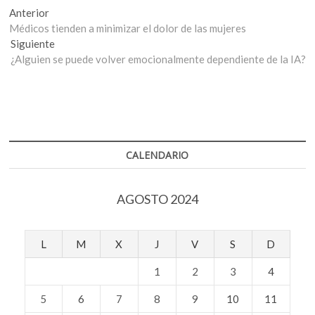
Navegación
Entrada
Anterior
anterior:
Médicos tienden a minimizar el dolor de las mujeres
de
Entrada
Siguiente
entradas
siguiente:
¿Alguien se puede volver emocionalmente dependiente de la IA?
CALENDARIO
AGOSTO 2024
L
M
X
J
V
S
D
1
2
3
4
5
6
7
8
9
10
11