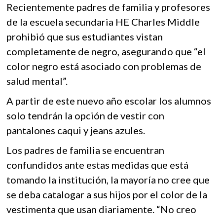
k
Recientemente padres de familia y profesores
b
er
s
o
de la escuela secundaria HE Charles Middle
o
A
p
prohibió que sus estudiantes vistan
e
o
p
n
completamente de negro, asegurando que “el
k
p
color negro está asociado con problemas de
salud mental”.
A partir de este nuevo año escolar los alumnos
solo tendrán la opción de vestir con
pantalones caqui y jeans azules.
Los padres de familia se encuentran
confundidos ante estas medidas que está
tomando la institución, la mayoría no cree que
se deba catalogar a sus hijos por el color de la
vestimenta que usan diariamente. “No creo