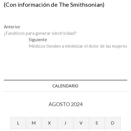
(Con información de The Smithsonian)
Navegación
Entrada
Anterior
anterior:
¿Fanáticos para generar electricidad?
de
Entrada
Siguiente
entradas
siguiente:
Médicos tienden a minimizar el dolor de las mujeres
CALENDARIO
AGOSTO 2024
L
M
X
J
V
S
D