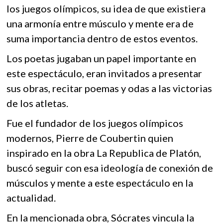
o
A
k
los juegos olímpicos, su idea de que existiera
o
p
o
una armonía entre músculo y mente era de
p
k
p
suma importancia dentro de estos eventos.
e
n
Los poetas jugaban un papel importante en
este espectáculo, eran invitados a presentar
sus obras, recitar poemas y odas a las victorias
de los atletas.
Fue el fundador de los juegos olímpicos
modernos, Pierre de Coubertin quien
inspirado en la obra La Republica de Platón,
buscó seguir con esa ideología de conexión de
músculos y mente a este espectáculo en la
actualidad.
En la mencionada obra, Sócrates vincula la