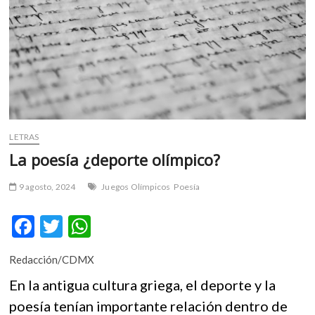
m
v
o
l
g
e
r
s
k
LETRAS
o
La poesía ¿deporte olímpico?
p
e
9 agosto, 2024
Juegos Olímpicos
Poesía
n
v
F
T
W
o
ac
w
h
l
Redacción/CDMX
g
e
itt
at
e
En la antigua cultura griega, el deporte y la
b
er
s
r
poesía tenían importante relación dentro de
s