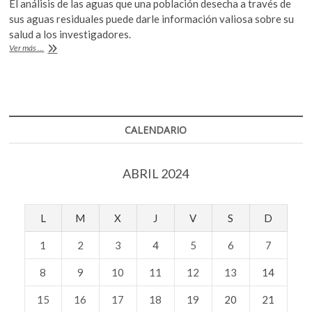
El análisis de las aguas que una población desecha a través de
k
e
itt
at
sus aguas residuales puede darle información valiosa sobre su
o
b
er
s
salud a los investigadores.
p
¿Qué
Ver más ...
e
o
A
dicen
n
nuestros
o
p
excusados
k
p
sobre
nosotros?
CALENDARIO
ABRIL 2024
L
M
X
J
V
S
D
1
2
3
4
5
6
7
8
9
10
11
12
13
14
15
16
17
18
19
20
21