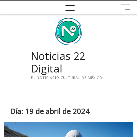
Saltar
B
al
o
contenido
t
ó
n
d
e
Noticias 22
m
e
Digital
n
ú
EL NOTICIARIO CULTURAL DE MÉXICO.
i
n
s
t
Día:
19 de abril de 2024
a
g
r
a