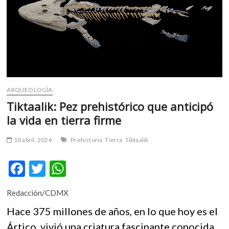
m
v
o
l
g
e
r
s
ARQUEOLOGÍA
k
Tiktaalik: Pez prehistórico que anticipó
o
la vida en tierra firme
p
e
10 abril, 2024
Prehistoria
Tierra
Tiktaalik
n
v
F
T
W
o
l
ac
w
h
g
Redacción/CDMX
e
itt
at
e
Hace 375 millones de años, en lo que hoy es el
r
b
er
s
s
Ártico, vivió una criatura fascinante conocida