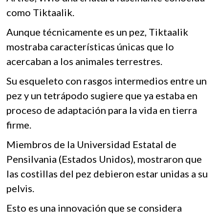
o
A
k
como Tiktaalik.
o
o
p
p
Aunque técnicamente es un pez, Tiktaalik
k
p
e
mostraba características únicas que lo
n
acercaban a los animales terrestres.
Su esqueleto con rasgos intermedios entre un
pez y un tetrápodo sugiere que ya estaba en
proceso de adaptación para la vida en tierra
firme.
Miembros de la Universidad Estatal de
Pensilvania (Estados Unidos), mostraron que
las costillas del pez debieron estar unidas a su
pelvis.
Esto es una innovación que se considera