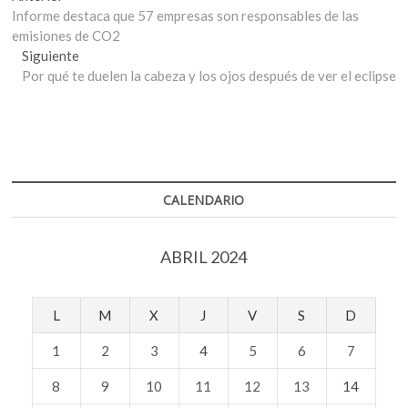
anterior:
Informe destaca que 57 empresas son responsables de las
de
emisiones de CO2
entradas
Entrada
Siguiente
siguiente:
Por qué te duelen la cabeza y los ojos después de ver el eclipse
CALENDARIO
ABRIL 2024
L
M
X
J
V
S
D
1
2
3
4
5
6
7
8
9
10
11
12
13
14