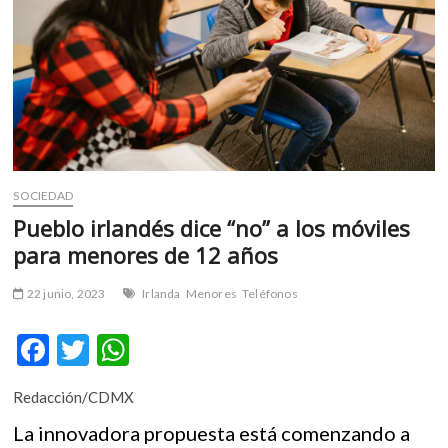
m
v
o
l
g
e
r
s
k
SOCIEDAD
o
Pueblo irlandés dice “no” a los móviles
p
para menores de 12 años
e
n
22 junio, 2023
Irlanda
Menores
Teléfonos
v
o
F
T
W
l
g
ac
w
h
e
Redacción/CDMX
e
itt
at
r
La innovadora propuesta está comenzando a
b
er
s
s