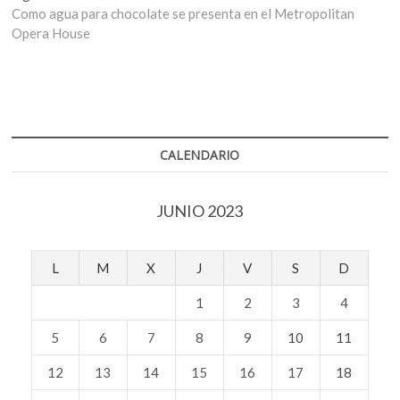
entradas
siguiente:
Como agua para chocolate se presenta en el Metropolitan
Opera House
CALENDARIO
JUNIO 2023
L
M
X
J
V
S
D
1
2
3
4
5
6
7
8
9
10
11
12
13
14
15
16
17
18