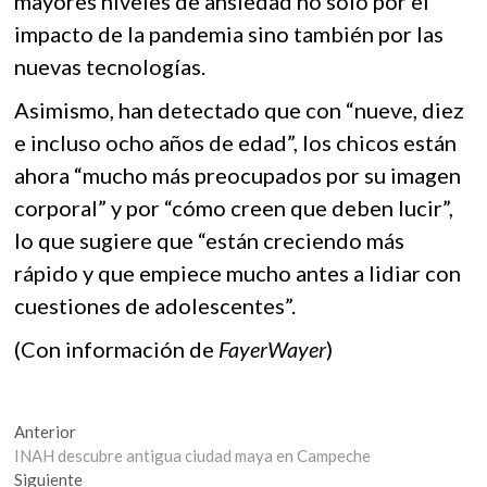
mayores niveles de ansiedad no solo por el
impacto de la pandemia sino también por las
nuevas tecnologías.
Asimismo, han detectado que con “nueve, diez
e incluso ocho años de edad”, los chicos están
ahora “mucho más preocupados por su imagen
corporal” y por “cómo creen que deben lucir”,
lo que sugiere que “están creciendo más
rápido y que empiece mucho antes a lidiar con
cuestiones de adolescentes”.
(Con información de
FayerWayer
)
Navegación
Entrada
Anterior
anterior:
INAH descubre antigua ciudad maya en Campeche
de
Entrada
Siguiente