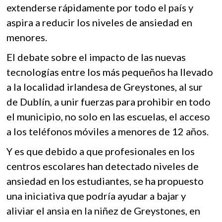
k
extenderse rápidamente por todo el país y
o
A
o
aspira a reducir los niveles de ansiedad en
o
p
p
menores.
e
k
p
n
El debate sobre el impacto de las nuevas
tecnologías entre los más pequeños ha llevado
a la localidad irlandesa de Greystones, al sur
de Dublín, a unir fuerzas para prohibir en todo
el municipio, no solo en las escuelas, el acceso
a los teléfonos móviles a menores de 12 años.
Y es que debido a que profesionales en los
centros escolares han detectado niveles de
ansiedad en los estudiantes, se ha propuesto
una iniciativa que podría ayudar a bajar y
aliviar el ansia en la niñez de Greystones, en