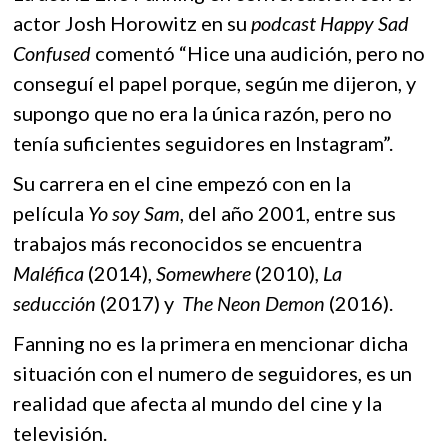
k
o
A
actor Josh Horowitz en su
podcast Happy Sad
o
Confused
comentó “Hice una audición, pero no
o
p
p
e
conseguí el papel porque, según me dijeron, y
k
p
n
supongo que no era la única razón, pero no
tenía suficientes seguidores en Instagram”.
Su carrera en el cine empezó con en la
película
Yo soy Sam
, del año 2001, entre sus
trabajos más reconocidos se encuentra
Maléfica
(2014),
Somewhere
(2010)
, La
seducción
(2017) y
The Neon Demon
(2016).
Fanning no es la primera en mencionar dicha
situación con el numero de seguidores, es un
realidad que afecta al mundo del cine y la
televisión.