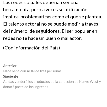
Las redes sociales deberían ser una
herramienta, pero a veces su utilización
implica problemáticas como el que se plantea.
El talento actoral no se puede medir a través
del número de seguidores. El ser popular en
redes no te hace un buen o mal actor.
(Con información del País)
Navegación
Entrada
Anterior
anterior:
Nace bebé con ADN de tres personas
de
Entrada
Siguiente
entradas
siguiente:
Adidas venderá los productos de la colección de Kanye West y
donará parte de los ingresos