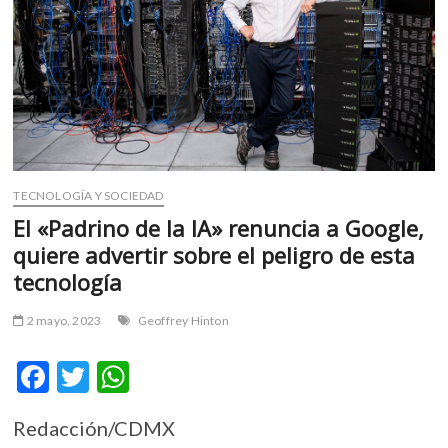
m
v
o
l
g
e
r
s
k
TECNOLOGÍA Y SOCIEDAD
o
El «Padrino de la IA» renuncia a Google,
p
quiere advertir sobre el peligro de esta
e
tecnología
n
v
2 mayo, 2023
Geoffrey Hinton
o
l
F
T
W
g
e
ac
w
h
r
Redacción/CDMX
e
itt
at
s