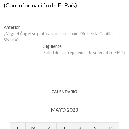
(Con información de El País)
Navegación
Entrada
Anterior
anterior:
¿Miguel Ángel se pintó a sí mismo como Dios en la Capilla
de
Sixtina?
entradas
Entrada
Siguiente
siguiente:
Salud declara epidemia de soledad en EEUU
CALENDARIO
MAYO 2023
L
M
X
J
V
S
D