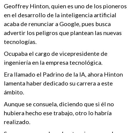
k
b
er
s
Geoffrey Hinton, quien es uno de los pioneros
o
o
A
en el desarrollo de la inteligencia artificial
p
e
acaba de renunciar a Google, pues busca
o
p
n
advertir los peligros que plantean las nuevas
k
p
tecnologías.
Ocupaba el cargo de vicepresidente de
ingeniería en la empresa tecnológica.
Era llamado el Padrino de la IA, ahora Hinton
lamenta haber dedicado su carrera a este
ámbito.
Aunque se consuela, diciendo que si él no
hubiera hecho ese trabajo, otro lo habría
realizado.