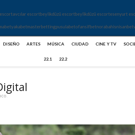
 escort
avcılar escort
beylikdüzü escort
beylikdüzü escort
esenyurt es
mabet
yakabet
masterbetting
pusulabet
ofansifbet
norabahis
nisanbet
DISEÑO
ARTES
MÚSICA
CIUDAD
CINE Y TV
SOCI
22.1
22.2
igital
ICO.