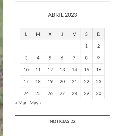
v
o
ABRIL 2023
l
g
e
L
M
X
J
V
S
D
r
s
1
2
k
o
3
4
5
6
7
8
9
p
10
11
12
13
14
15
16
e
n
17
18
19
20
21
22
23
v
o
24
25
26
27
28
29
30
l
« Mar
May »
g
e
r
NOTICIAS 22
s
k