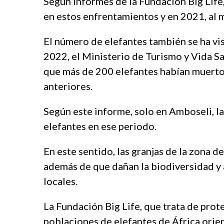
Según informes de la Fundación Big Life
s
n
en estos enfrentamientos y en 2021, al 
e
i
n
s
El número de elefantes también se ha v
y
a
u
n
2022, el Ministerio de Turismo y Vida Sa
r
b
que más de 200 elefantes habían muerto 
t
e
e
t
anteriores.
s
w
c
b
Según este informe, solo en Amboseli, l
o
a
elefantes en ese periodo.
r
h
t
i
En este sentido, las granjas de la zona 
e
s
s
además de que dañan la biodiversidad y a
e
locales.
n
y
La Fundación Big Life, que trata de prot
u
r
poblaciones de elefantes de África orien