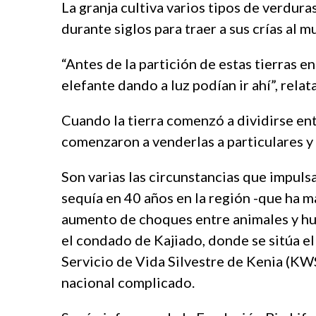
c
e
La granja cultiva varios tipos de verduras
o
t
durante siglos para traer a sus crías al 
r
o
t
f
“Antes de la partición de estas tierras en
b
a
e
n
elefante dando a luz podían ir ahí”, relat
y
s
l
i
Cuando la tierra comenzó a dividirse ent
i
f
comenzaron a venderlas a particulares y 
k
b
d
e
ü
t
Son varias las circunstancias que impuls
z
n
sequía en 40 años en la región -que ha m
ü
o
aumento de choques entre animales y hum
e
r
s
a
el condado de Kajiado, donde se sitúa e
c
b
Servicio de Vida Silvestre de Kenia (KWS
o
a
r
h
nacional complicado.
t
i
e
s