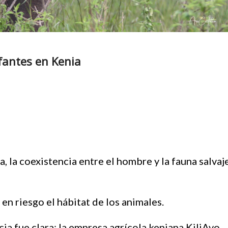
fantes en Kenia
 la coexistencia entre el hombre y la fauna salvaj
 en riesgo el hábitat de los animales.
icia fue clara: la empresa agrícola keniana KiliAvo