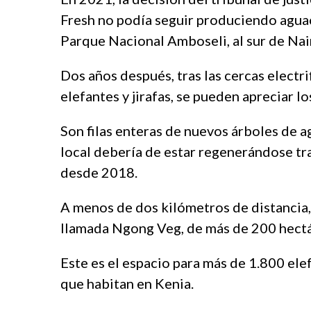
a
m
Fresh no podía seguir produciendo aguac
r
a
e
s
Parque Nacional Amboseli, al sur de Nai
s
t
c
e
Dos años después, tras las cercas electri
o
r
elefantes y jirafas, se pueden apreciar lo
r
b
t
e
b
t
Son filas enteras de nuevos árboles de ag
e
t
local debería de estar regenerándose tra
y
i
desde 2018.
l
n
i
g
k
p
A menos de dos kilómetros de distancia, 
d
u
llamada Ngong Veg, de más de 200 hectá
ü
s
z
u
Este es el espacio para más de 1.800 elef
ü
l
e
a
que habitan en Kenia.
s
b