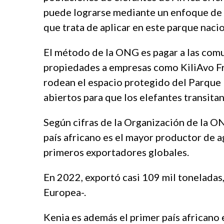
t
puede lograrse mediante un enfoque de 
e
s
que trata de aplicar en este parque nacio
c
o
El método de la ONG es pagar a las com
r
propiedades a empresas como KiliAvo Fre
t
ş
rodean el espacio protegido del Parque
i
abiertos para que los elefantes transitan
r
i
Según cifras de la Organización de la ON
n
e
país africano es el mayor productor de a
v
primeros exportadores globales.
l
e
En 2022, exportó casi 109 mil toneladas, 
r
e
Europea-.
s
c
Kenia es además el primer país africano 
o