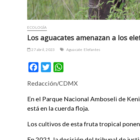
r
m
t
e
a
y
v
b
ECOLOGÍA
c
e
Los aguacates amenazan a los ele
ı
t
l
p
27 abril, 2023
Aguacate
Elefantes
a
u
r
m
F
T
W
e
a
ac
w
h
s
b
c
e
Redacción/CDMX
e
itt
at
o
t
b
er
s
r
y
En el Parque Nacional Amboseli de Kenia,
t
a
o
A
está en la cuerda floja.
a
k
o
p
v
a
c
b
Los cultivos de esta fruta tropical ponen
k
p
ı
e
l
t
En 2021, la decisión del tribunal de just