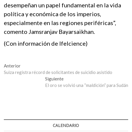
desempeñan un papel fundamental en la vida
política y económica de los imperios,
especialmente en las regiones periféricas”,
comento Jamsranjav Bayarsaikhan.
(Con información de Ifelcience)
Navegación
Entrada
Anterior
anterior:
Suiza registra récord de solicitantes de suicidio asistido
de
Entrada
Siguiente
entradas
siguiente:
El oro se volvió una “maldición” para Sudán
CALENDARIO