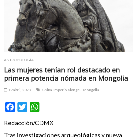
m
v
o
l
g
e
r
s
k
ANTROPOLOGÍA
o
Las mujeres tenían rol destacado en
p
primera potencia nómada en Mongolia
e
n
19 abril, 2023
China
Imperio Xiongnu
Mongolia
v
o
F
T
W
l
g
ac
w
h
e
Redacción/CDMX
e
itt
at
r
s
b
er
s
Tras investigaciones arqueológicas y nueva