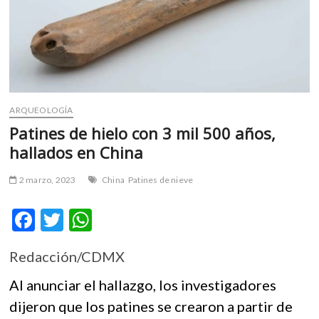
m
v
o
l
g
e
r
ARQUEOLOGÍA
s
Patines de hielo con 3 mil 500 años,
k
hallados en China
o
p
2 marzo, 2023
China
Patines de nieve
e
n
F
T
W
v
o
ac
w
h
l
Redacción/CDMX
e
itt
at
g
e
b
er
s
Al anunciar el hallazgo, los investigadores
r
o
A
dijeron que los patines se crearon a partir de
s