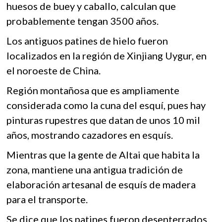
k
huesos de buey y caballo, calculan que
o
p
o
probablemente tengan 3500 años.
k
p
p
e
Los antiguos patines de hielo fueron
n
localizados en la región de Xinjiang Uygur, en
el noroeste de China.
Región montañosa que es ampliamente
considerada como la cuna del esquí, pues hay
pinturas rupestres que datan de unos 10 mil
años, mostrando cazadores en esquís.
Mientras que la gente de Altai que habita la
zona, mantiene una antigua tradición de
elaboración artesanal de esquís de madera
para el transporte.
Se dice que los patines fueron desenterrados