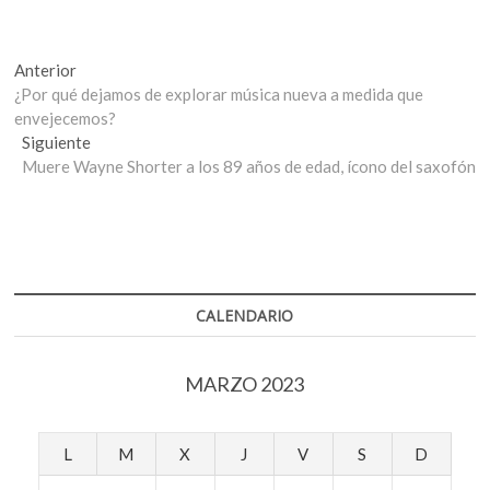
Navegación
Entrada
Anterior
anterior:
¿Por qué dejamos de explorar música nueva a medida que
de
envejecemos?
entradas
Entrada
Siguiente
siguiente:
Muere Wayne Shorter a los 89 años de edad, ícono del saxofón
CALENDARIO
MARZO 2023
L
M
X
J
V
S
D